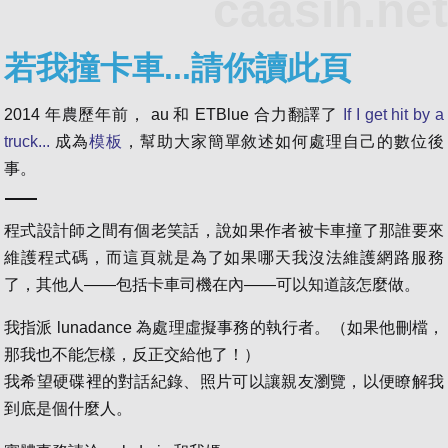
caasih.net
若我撞卡車...請你讀此頁
2014 年農歷年前， au 和 ETBlue 合力翻譯了
If I get hit by a
truck...
成為
模板
，幫助大家簡單敘述如何處理自己的數位後
事。
程式設計師之間有個老笑話，說如果作者被卡車撞了那誰要來
維護程式碼，而這頁就是為了如果哪天我沒法維護網路服務
了，其他人——包括卡車司機在內——可以知道該怎麼做。
我指派 lunadance 為處理虛擬事務的執行者。（如果他刪檔，
那我也不能怎樣，反正交給他了！）
我希望硬碟裡的對話紀錄、照片可以讓親友瀏覽，以便瞭解我
到底是個什麼人。