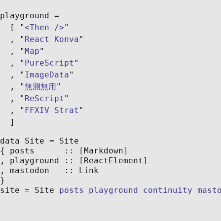
playground
<Then />
React Konva
Map
PureScript
ImageData
無測無用
ReScript
FFXIV Strat
posts
playground
continuity
mast