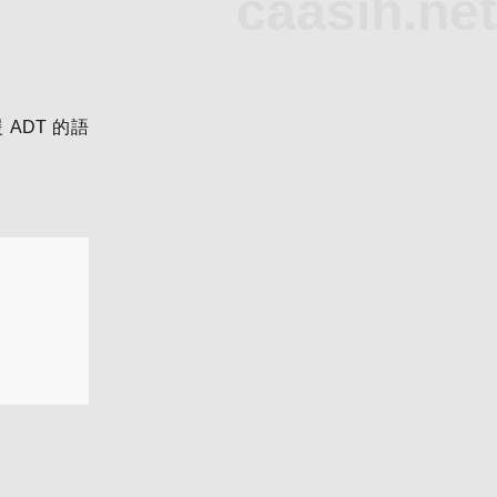
caasih.net
 ADT 的語