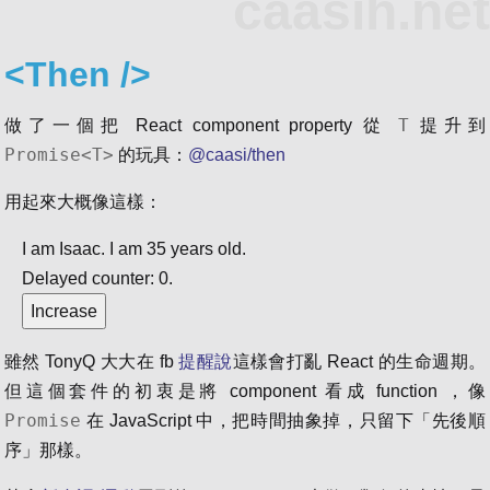
caasih.net
<Then />
T
做了一個把 React component property 從
提升到
Promise<T>
的玩具：
@caasi/then
用起來大概像這樣：
I am
Isaac
. I am
35
years old.
Delayed counter:
0
.
Increase
雖然 TonyQ 大大在 fb
提醒說
這樣會打亂 React 的生命週期。
但這個套件的初衷是將 component 看成 function ，像
Promise
在 JavaScript 中，把時間抽象掉，只留下「先後順
序」那樣。