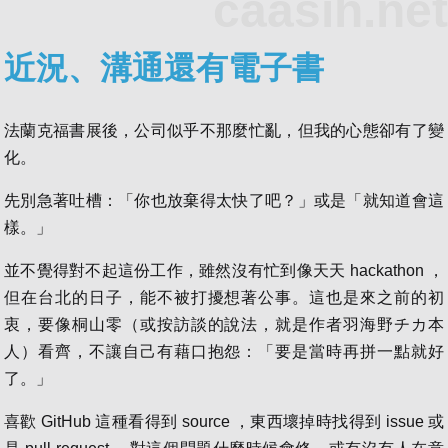
caasih.net
近況、溝通還有電子書
法蘭克福書展後，公司似乎不那麼忙亂，但我的心態卻有了變
化。
先別急著吐槽：「你也放棄得太快了吧？」或是「就知道會這
樣。」
並不覺得對不起這份工作，雖然沒有忙到像天天 hackathon ，
但在台北的日子，能不被打擾想著公事。這也是來之前的初
衷，要像桐山零（或按訪談的說法，就是作者羽海野チカ本
人）看齊，不讓自己有藉口抱怨：「要是當時再拼一點就好
了。」
喜歡 GitHub 這種看得到 source ，東西壞掉時找得到 issue 或