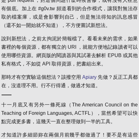
是 pull request ，對這個問題什麼時候會修，或有沒有人在意
有個底。加上在 #g0v.tw 頻道看到的合作模式，讓我對無法存
取的檔案庫，或是會影響到自己，但是無法得知的訊息感冒
（還不如一開始就不知道），不方便嘗試新想法。
說到新想法，之前太拘泥於簡報檔了。看看未來的需求，如果
書裡的每個資源，都有獨立的 URI ，就能方便地記錄讀者可以
使用哪些資源。網頁版的閱讀器與其試著去解析 EPUB 或其他
私有格式，不如從 API 取得資源，把書組出來。
那時才有空實驗這個想法？該撥空用
Apiary
先做？反正工具都
在，沒道理不用。行不行得通，做過才知道。
十一月底又有另外一條死線（The American Council on the
Teaching of Foreign Languages, ACTFL），當然希望可以快
點完成更多書，這幾天一直在整理做到一半的工具。
才知道許多細節妳在兩個月前幾乎都做過了！要不是有這些