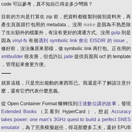
code 可以參考，真不知自己得走多少彎路？
目前的方向是打算在 zip 前，把資料都複製到個別資料夾，再
make
產生頁面跟打包用的 metadata 。沒用
是因為不熟悉除
了生出額外的檔案外，有沒有更好的溝通方式。沒用
gulp
則是
因為
vinyl-fs
有個
遇到 symbolic link 會出 EISDIR 的 issue
。
修好前，沒法像原來那樣，做 symbolic link 再打包。正在用的
xmlbuilder
很友善，但也許以
jade
提供頁面與 ocf 的 template
，管理起來會更方便。
就算這樣，只是兜出能動的東西而已。我還是不了解該注意什
麼，還有它們代表什麼意義。
從 Open Container Format 輾轉找到
汪達數位講的故事
，發現
Extended Books
（又看到 HyperCard ），想起
Accuracy
takes power: one man’s 3GHz quest to build a perfect SNES
emulator
，為了完美模擬超任，得花那麼多工夫，還好 EPUB