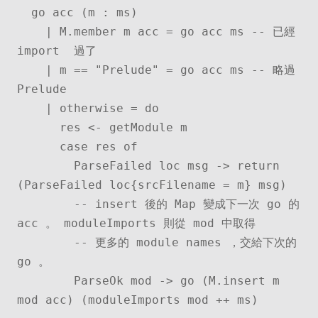
  go acc (m : ms)

    | M.member m acc = go acc ms -- 已經 
import  過了

    | m == "Prelude" = go acc ms -- 略過 
Prelude

    | otherwise = do

      res <- getModule m

      case res of

        ParseFailed loc msg -> return 
(ParseFailed loc{srcFilename = m} msg)

        -- insert 後的 Map 變成下一次 go 的 
acc 。 moduleImports 則從 mod 中取得

        -- 更多的 module names ，交給下次的 
go 。

        ParseOk mod -> go (M.insert m 
mod acc) (moduleImports mod ++ ms)