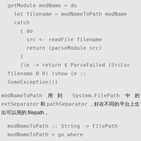
getModule modName = do

  let filename = modNameToPath modName

  catch

    ( do

      src <- readFile filename

      return (parseModule src)

    )

    (\e -> return $ ParseFailed (SrcLoc 
filename 0 0) (show (e :: 
SomeException)))
modNameToPath
System.FilePath
用到
中的
extSeparator
pathSeparator
和
，好在不同的平台上生
出可以用的 filepath 。
modNameToPath :: String -> FilePath

modNameToPath = go where
