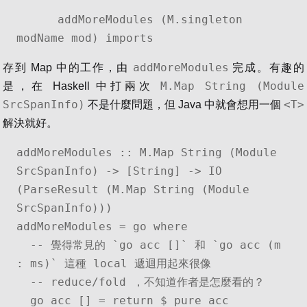
      addMoreModules (M.singleton 
modName mod) imports
addMoreModules
存到 Map 中的工作，由
完成。有趣的
M.Map String (Module
是，在 Haskell 中打兩次
SrcSpanInfo)
<T>
不是什麼問題，但 Java 中就會想用一個
解決就好。
addMoreModules :: M.Map String (Module 
SrcSpanInfo) -> [String] -> IO 
(ParseResult (M.Map String (Module 
SrcSpanInfo)))

addMoreModules = go where

  -- 覺得常見的 `go acc []` 和 `go acc (m 
: ms)` 這種 local 遞迴用起來很像

  -- reduce/fold ，不知道作者是怎麼看的？

  go acc [] = return $ pure acc
