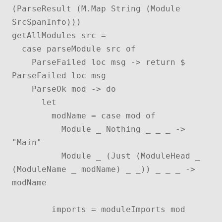
(ParseResult (M.Map String (Module 
SrcSpanInfo)))

getAllModules src =

  case parseModule src of

    ParseFailed loc msg -> return $ 
ParseFailed loc msg

    ParseOk mod -> do

      let

        modName = case mod of

          Module _ Nothing _ _ _ -> 
"Main"

          Module _ (Just (ModuleHead _ 
(ModuleName _ modName) _ _)) _ _ _ -> 
modName

        imports = moduleImports mod
