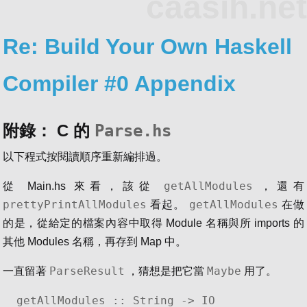
caasih.net
Re: Build Your Own Haskell
Compiler #0 Appendix
附錄： C 的
Parse.hs
以下程式按閱讀順序重新編排過。
getAllModules
從 Main.hs 來看，該從
，還有
prettyPrintAllModules
getAllModules
看起。
在做
的是，從給定的檔案內容中取得 Module 名稱與所 imports 的
其他 Modules 名稱，再存到 Map 中。
ParseResult
Maybe
一直留著
，猜想是把它當
用了。
getAllModules :: String -> IO 