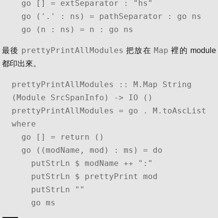
  go [] = extSeparator : "hs"

  go ('.' : ns) = pathSeparator : go ns

  go (n : ns) = n : go ns
prettyPrintAllModules
Map
最後
把放在
裡的 module
都印出來。
prettyPrintAllModules :: M.Map String 
(Module SrcSpanInfo) -> IO ()

prettyPrintAllModules = go . M.toAscList 
where

  go [] = return ()

  go ((modName, mod) : ms) = do

    putStrLn $ modName ++ ":"

    putStrLn $ prettyPrint mod

    putStrLn ""

    go ms