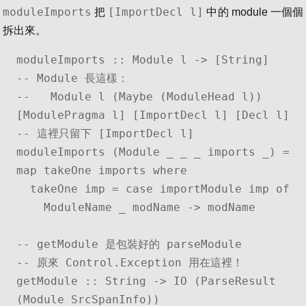
moduleImports
[ImportDecl l]
把
中的 module 一個個
拆出來。
moduleImports :: Module l -> [String]

-- Module 長這樣：

--   Module l (Maybe (ModuleHead l)) 
[ModulePragma l] [ImportDecl l] [Decl l]

-- 這裡只留下 [ImportDecl l]

moduleImports (Module _ _ _ imports _) = 
map takeOne imports where

  takeOne imp = case importModule imp of

    ModuleName _ modName -> modName

-- getModule 是包裝好的 parseModule

-- 原來 Control.Exception 用在這裡！

getModule :: String -> IO (ParseResult 
(Module SrcSpanInfo))
