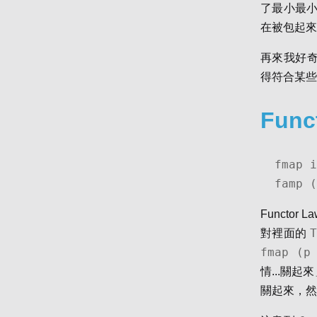
了最小最小的 
在被包起來
再來我好奇的是
得符合某些規
Func
fmap i
famp (
Functor
對裡面的
fmap (p
情...關
關起來，然