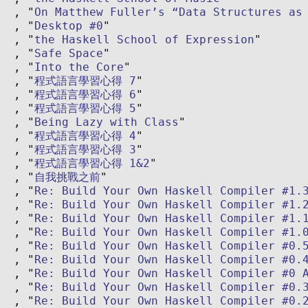
On Matthew Fuller’s “Data Structures as
Desktop #0
the Haskell School of Expression
Safe Space
Into the Core
程式語言學習心得 7
程式語言學習心得 6
程式語言學習心得 5
Being Lazy with Class
程式語言學習心得 4
程式語言學習心得 3
程式語言學習心得 1&2
自我挑戰之前
Re: Build Your Own Haskell Compiler #1.
Re: Build Your Own Haskell Compiler #1.
Re: Build Your Own Haskell Compiler #1.
Re: Build Your Own Haskell Compiler #1.
Re: Build Your Own Haskell Compiler #0.
Re: Build Your Own Haskell Compiler #0.
Re: Build Your Own Haskell Compiler #0 
Re: Build Your Own Haskell Compiler #0.
Re: Build Your Own Haskell Compiler #0.