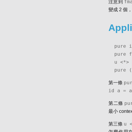
fm
注意到
變成 2 
Appl
pure i
pure f
u <*> 
pure (
pu
第一條
id a = a
pu
第二條
最小 conte
u 
第三條
怎麼作用