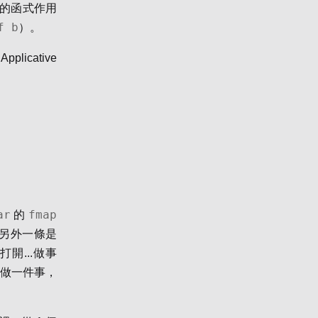
的函式作用
f b
）。
licative
ar
fmap
的
另外一條是
開...做事
開做一件事，