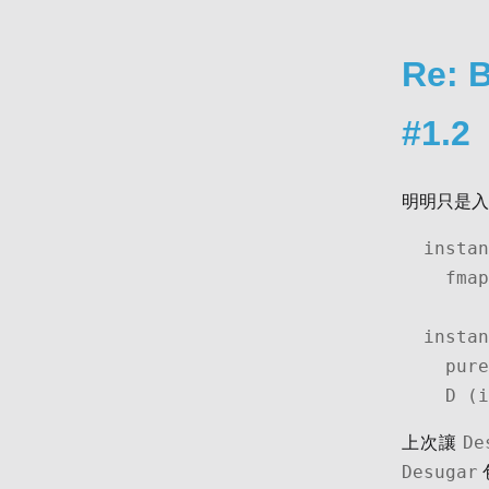
Re: 
#1.2
明明只是入
instan
  fmap f (D (info, term)) = D (info, f term)

instan
  pure term = D (0, term)

  D 
De
上次讓
Desugar