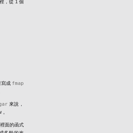
裡，從 1 個
fmap
者寫成
。
gar
來說，
 。
裡面的函式
成多餘的改