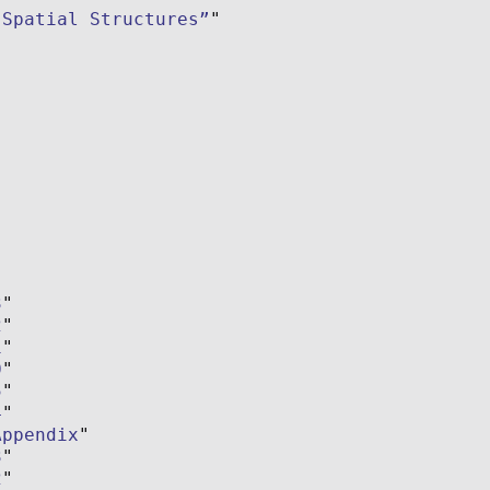
 Spatial Structures”
3
2
1
0
5
4
Appendix
3
2