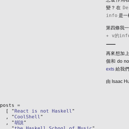
De
變？在
info
是一
第四條我
+ v的inf
再來想加
個和 do 
exts
給我們
由
Isaac H
posts
React is not Haskell
CoolShell
胡說
the Haskell School of Music