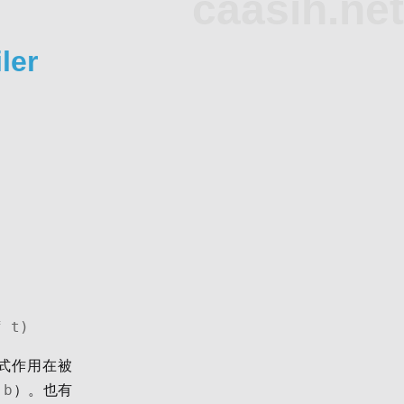
caasih.net
ler
f t)
個函式作用在被
 b
）。也有