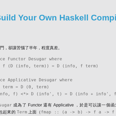
Build Your Own Haskell Compi
門，卻讓苦惱了半年，程度真差。
ce Functor Desugar where

ce Applicative Desugar where

(info, f) <*> D (info', t) = D (info + info', 
sugar
成為了 Functor 還有 Applicative ，於是可以讓一
Term
fmap :: (a -> b) -> f a -> f
包起來的
上面（