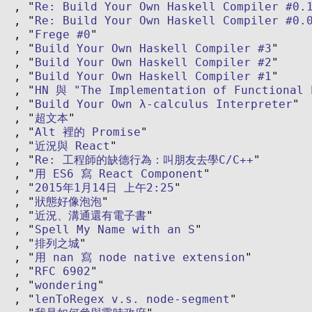
Re: Build Your Own Haskell Compiler #0.
Re: Build Your Own Haskell Compiler #0.
Frege #0
Build Your Own Haskell Compiler #3
Build Your Own Haskell Compiler #2
Build Your Own Haskell Compiler #1
HN 與 "The Implementation of Functional 
Build Your Own λ-calculus Interpreter
超文本
Alt 裡的 Promise
近況與 React
Re: 工程師的缺德行為：叫朋友去學C/C++
用 ES6 寫 React Component
2015年1月14日 上午2:25
狀態好像泡泡
近況、溝通還有電子書
Spell My Name with an S
排列之城
用 nan 寫 node native extension
RFC 6902
wondering
lenToRegex v.s. node-segment