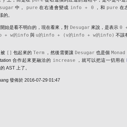
sugar
pure
info + 0
pure
中，
在右邊會變成
，和
在
樣的。
Desugar
0 
一開始是看不明白的，現在看來，對
來說，是表示
o + w的info
u的info + (v的info + w的info)
與
不該
[]
Term
Desugar
Monad
上被
包起來的
，然後需要讓
也是個
increase
notation 合作起來更融洽的
，就可以把這一切用在
的 AST 上了。
uang
發佈於
2016-07-29 01:47