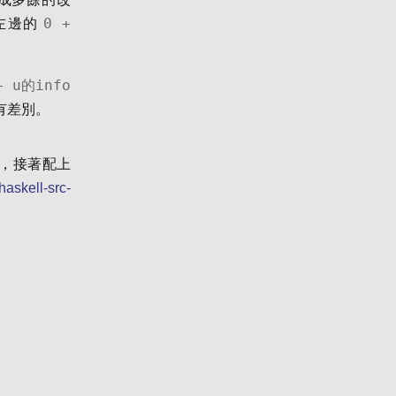
0 +
左邊的
+ u的info
有差別。
，接著配上
haskell-src-