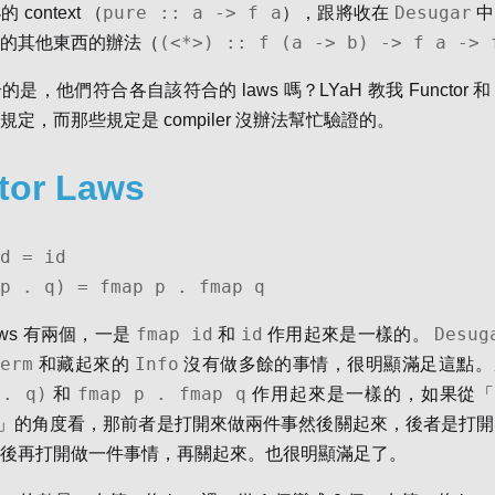
pure :: a -> f a
Desugar
context （
），跟將收在
中
(<*>) :: f (a -> b) -> f a -> 
的其他東西的辦法（
，他們符合各自該符合的 laws 嗎？LYaH 教我 Functor 和 App
定，而那些規定是 compiler 沒辦法幫忙驗證的。
tor Laws
d = id

p . q) = fmap p . fmap q
fmap id
id
Desug
 Laws 有兩個，一是
和
作用起來是一樣的。
Term
Info
和藏起來的
沒有做多餘的事情，很明顯滿足這點。
 . q)
fmap p . fmap q
和
作用起來是一樣的，如果從「打
起來」的角度看，那前者是打開來做兩件事然後關起來，後者是打
後再打開做一件事情，再關起來。也很明顯滿足了。