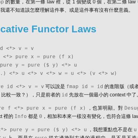
ap
的數量，在第一條 law 裡，從 1 個變成 0 個，在第二條 law 
個，我還不知道該怎麼理解這件事、或是這件事有沒有什麼意義。
icative Functor Laws
d <*> v = v

 <*> pure x = pure (f x)

pure y = pure ($ y) <*> u

.) <*> u <*> v <*> w = u <*> (v <*> w)
re id <*> v = v
fmap id = id
可以說是
的進階版（或
id
比較一致？），只是前者的
先放在一個最小的 context 中了
re f <*> pure x = pure (f x)
Desu
，也算明顯。對
Info
0
xt 裡的
都是
，相加和本來一樣沒有變化，也符合這條 law
<*> pure y = pure ($ y) <*> u
u
，我想重點也不是在
y
pure
在
上，而是在
從右邊換到左邊的過程中，是不是不造