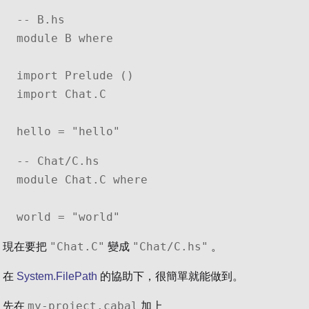
-- B.hs

module B where

import Prelude ()

import Chat.C

hello = "hello"
-- Chat/C.hs

module Chat.C where

world = "world"
"Chat.C"
"Chat/C.hs"
現在要把
變成
。
在
System.FilePath
的協助下，很簡單就能做到。
my-project.cabal
先在
加上