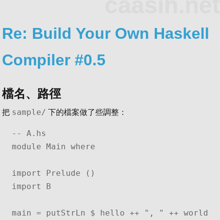
caasih.net
Re: Build Your Own Haskell
Compiler #0.5
檔名、路徑
sample/
把
下的檔案做了些調整：
-- A.hs

module Main where

import Prelude ()

import B

main = putStrLn $ hello ++ ", " ++ world