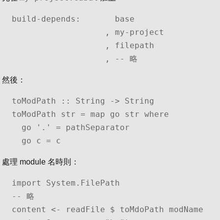
build-depends:       base

                   , my-project

                   , filepath

                   , -- 略
然後：
toModPath :: String -> String

toModPath str = map go str where

  go '.' = pathSeparator

  go c = c
處理 module 名時則：
import System.FilePath

-- 略

content <- readFile $ toMdoPath modName 