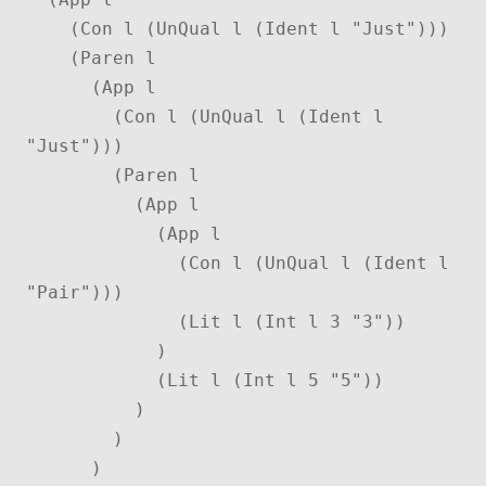
    (Con l (UnQual l (Ident l "Just")))

    (Paren l

      (App l

        (Con l (UnQual l (Ident l 
"Just")))

        (Paren l

          (App l

            (App l

              (Con l (UnQual l (Ident l 
"Pair")))

              (Lit l (Int l 3 "3"))

            )

            (Lit l (Int l 5 "5"))

          )

        )

      )
