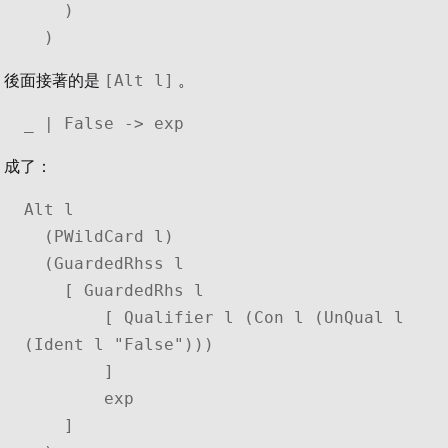
    )

  )
[Alt l]
後面接著的是
。
_ | False -> exp
成了：
Alt l

  (PWildCard l)

  (GuardedRhss l

    [ GuardedRhs l

        [ Qualifier l (Con l (UnQual l 
(Ident l "False")))

        ]

        exp

    ]
