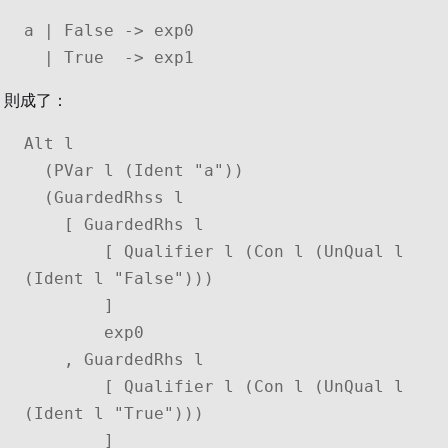
a | False -> exp0

  | True  -> exp1
則成了：
Alt l

  (PVar l (Ident "a"))

  (GuardedRhss l

    [ GuardedRhs l

        [ Qualifier l (Con l (UnQual l 
(Ident l "False")))

        ]

        exp0

    , GuardedRhs l

        [ Qualifier l (Con l (UnQual l 
(Ident l "True")))

        ]
