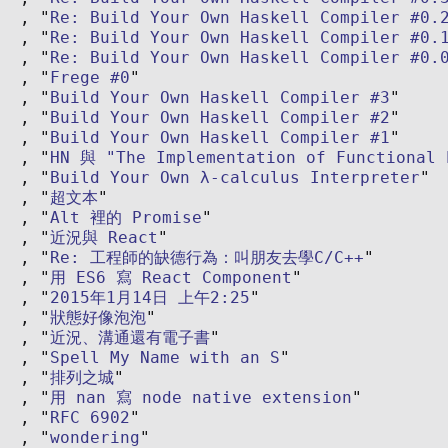
Re: Build Your Own Haskell Compiler #0.
Re: Build Your Own Haskell Compiler #0.
Re: Build Your Own Haskell Compiler #0.
Frege #0
Build Your Own Haskell Compiler #3
Build Your Own Haskell Compiler #2
Build Your Own Haskell Compiler #1
HN 與 "The Implementation of Functional 
Build Your Own λ-calculus Interpreter
超文本
Alt 裡的 Promise
近況與 React
Re: 工程師的缺德行為：叫朋友去學C/C++
用 ES6 寫 React Component
2015年1月14日 上午2:25
狀態好像泡泡
近況、溝通還有電子書
Spell My Name with an S
排列之城
用 nan 寫 node native extension
RFC 6902
wondering