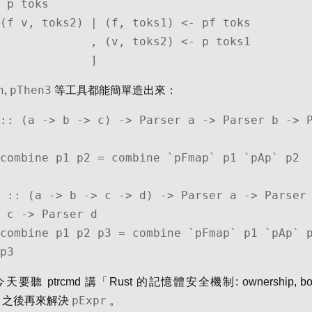
 p toks

      , (v, toks2) <- p toks1

                   ]
n
pThen3
,
等工具都能簡單造出來：
:: (a -> b -> c) -> Parser a -> Parser b -> P
combine p1 p2 = combine `pFmap` p1 `pAp` p2

 :: (a -> b -> c -> d) -> Parser a -> Parser 
 c -> Parser d

combine p1 p2 p3 = combine `pFmap` p1 `pAp` p
p3
聽 ptrcmd 講「Rust 的記憶體安全機制: ownership, borr
pExpr
me」，之後再來解決
。