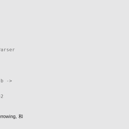
arser 
b -> 
2 
owing, 和