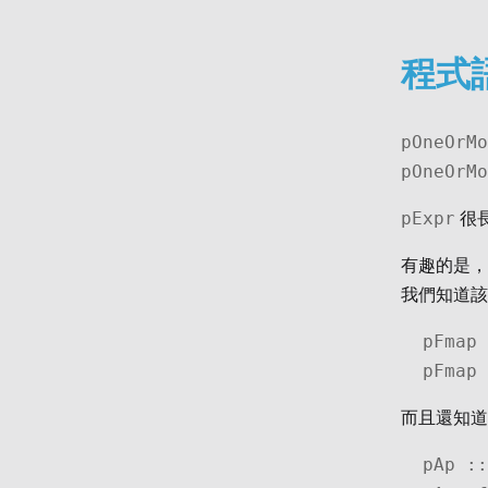
程式
pOneOrMo
pOneOrMo
pExpr
很
有趣的是
我們知道
pFmap 
pFmap 
而且還知道了將
pAp ::