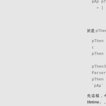
pAp pf
  = [ (f v, toks2) | (f, toks1) <- pf toks

             
pThe
於是
pThen 
c

pThen 
pThen3
Parser
pThen 
`pAp` 
先這樣，今天要
lifeti