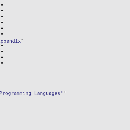
3
2
1
0
5
4
Appendix
3
2
1
0
Programming Languages"