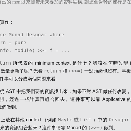
己的 monad 來攜帶未來要加的資料結構, 讓這個骨幹的運行是在這
實作：
ce Monad Desugar where

(info, module) >>= f = ...
turn
所代表的 minimum context 是什麼？我該在何時改變 i
return
(>>=)
sion 數量更新了呢？光看
和
一點頭緒也沒有。事後
r 這件事可以分成兩個問題來看。
從 AST 中把我們要的資訊找出來，如果不對 AST 做任何改變
拆開，經過一些計算再組合回去。這件事可以靠 Applicative 
我們做到。
Maybe
List
Desugar
放在其他 context （例如
或
）中的
(>>=)
來的資訊組合起來？這件事情靠 Monad 的
做到。