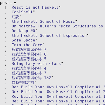
posts
React is not Haskell
CoolShell
胡說
the Haskell School of Music
On Matthew Fuller’s “Data Structures as
Desktop #0
the Haskell School of Expression
Safe Space
Into the Core
程式語言學習心得 7
程式語言學習心得 6
程式語言學習心得 5
Being Lazy with Class
程式語言學習心得 4
程式語言學習心得 3
程式語言學習心得 1&2
自我挑戰之前
Re: Build Your Own Haskell Compiler #1.
Re: Build Your Own Haskell Compiler #1.
Re: Build Your Own Haskell Compiler #1.
Re: Build Your Own Haskell Compiler #1.