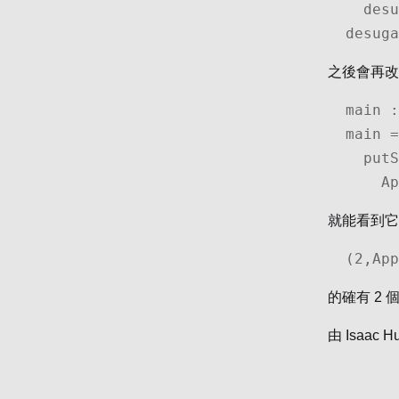
  desugar (App term term') = App <$> desugar term <*> 
desuga
之後會再
main :
main =

  putStrLn . show . runDesugar . desugar $

  
就能看到它
(2,Ap
的確有 2 
由
Isaac H