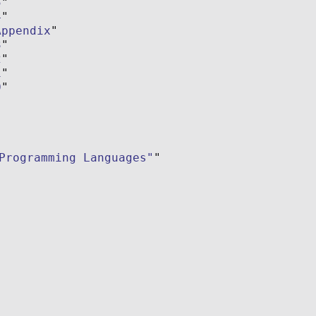
5
4
Appendix
3
2
1
0
Programming Languages"