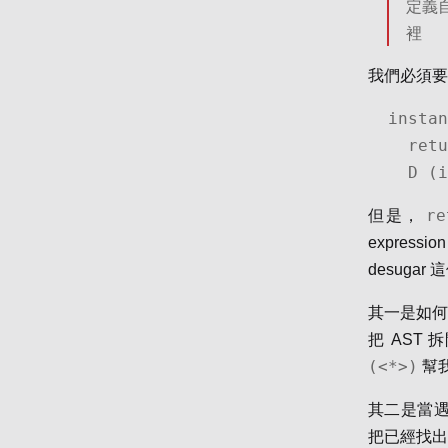
定義自
裡
我們必須要
instan
  return = pure

  D 
re
但是，
expres
desuga
其一是如何
把 AST 
(<*>)
幫
其二是當遇上
把已經找出