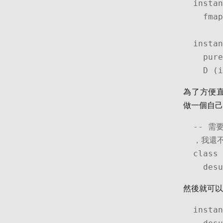
instan
  fmap f (D (info, term)) = D (info, f term)

instan
  pure term = D (0, term)

  D 
為了方便
做一個自己的 
-- 需要
，我還
class 
  de
然後就可
instan