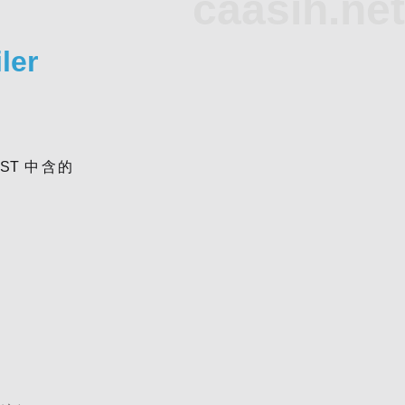
caasih.net
ler
ST 中含的