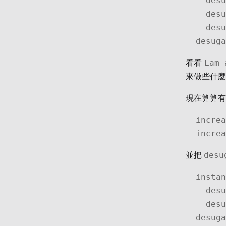
  desugar (Var a) = Var <$> pure a

  desugar (Lam a term) = Lam <$> pure a <*> desugar term

  desugar (App term term') = App <$> desugar term <*> 
desuga
Lam 
看看
來做些什麼
現在算算
increa
increa
desu
並把
instan
  desugar (Var a) = Var <$> pure a

  desugar (Lam a term) = increase (Lam <$> pure a <*> 
desuga