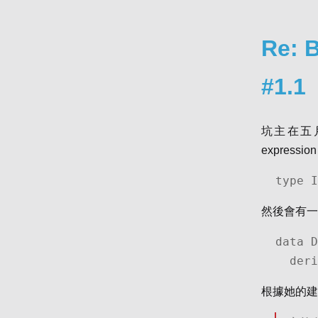
Re: 
#1.1
坑主在五月
express
type I
然後會有一個叫
data D
  de
根據她的建