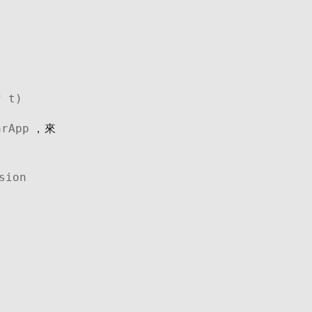
f t)
arApp
，來
ion 