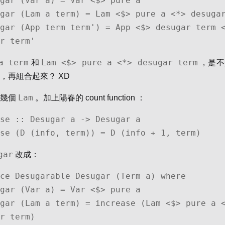
r term'
a term
Lam <$> pure a <*> desugar term
和
，是不
，再組合起來？ XD
Lam
有幾個
。加上陽春的 count function ：
se :: Desugar a -> Desugar a

se (D (info, term)) = D (info + 1, term)
gar
改成：
ce Desugarable Desugar (Term a) where

r term)
