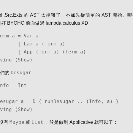
kell.Src.Exts 的 AST 太複雜了，不如先從簡單的 AST 開始
 BYOHC 前面做過 lambda calculus XD
erm a = Var a

Lam a (Term a)

(Term a) (Term a)

riving (Show)
Desugar
我們的
：
nfo = Int

esugar a = D { runDesugar :: (Info, a) }

riving (Show)
Maybe
List
沒有
或
，於是做到 Applicative 就可以了：