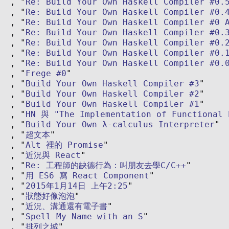
Re: Build Your Own Haskell Compiler #0.
Re: Build Your Own Haskell Compiler #0.
Re: Build Your Own Haskell Compiler #0 
Re: Build Your Own Haskell Compiler #0.
Re: Build Your Own Haskell Compiler #0.
Re: Build Your Own Haskell Compiler #0.
Re: Build Your Own Haskell Compiler #0.
Frege #0
Build Your Own Haskell Compiler #3
Build Your Own Haskell Compiler #2
Build Your Own Haskell Compiler #1
HN 與 "The Implementation of Functional 
Build Your Own λ-calculus Interpreter
超文本
Alt 裡的 Promise
近況與 React
Re: 工程師的缺德行為：叫朋友去學C/C++
用 ES6 寫 React Component
2015年1月14日 上午2:25
狀態好像泡泡
近況、溝通還有電子書
Spell My Name with an S
排列之城