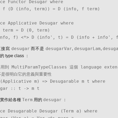
ce Functor Desugar where

ce Applicative Desugar where

(info, f) <*> D (info', t) = D (info + info', 
desugar
desugarVar
desugarLam
desug
直接寫
而不是
,
,
type class ：
用到 MultiParamTypeClasses 這個 language extens
不是很明白它的意義與重要性

(Applicative m) => Desugarable m t where

sugar :: t -> m t
Term
desugar
以實作給各種
用的
：
ce Desugarable Desugar (Term a) where
