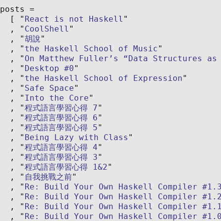
posts
React is not Haskell
CoolShell
胡說
the Haskell School of Music
On Matthew Fuller’s “Data Structures as
Desktop #0
the Haskell School of Expression
Safe Space
Into the Core
程式語言學習心得 7
程式語言學習心得 6
程式語言學習心得 5
Being Lazy with Class
程式語言學習心得 4
程式語言學習心得 3
程式語言學習心得 1&2
自我挑戰之前
Re: Build Your Own Haskell Compiler #1.
Re: Build Your Own Haskell Compiler #1.
Re: Build Your Own Haskell Compiler #1.
Re: Build Your Own Haskell Compiler #1.