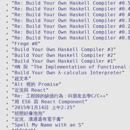
Re: Build Your Own Haskell Compiler #0.
Re: Build Your Own Haskell Compiler #0.
Re: Build Your Own Haskell Compiler #0 
Re: Build Your Own Haskell Compiler #0.
Re: Build Your Own Haskell Compiler #0.
Re: Build Your Own Haskell Compiler #0.
Re: Build Your Own Haskell Compiler #0.
Frege #0
Build Your Own Haskell Compiler #3
Build Your Own Haskell Compiler #2
Build Your Own Haskell Compiler #1
HN 與 "The Implementation of Functional 
Build Your Own λ-calculus Interpreter
超文本
Alt 裡的 Promise
近況與 React
Re: 工程師的缺德行為：叫朋友去學C/C++
用 ES6 寫 React Component
2015年1月14日 上午2:25
狀態好像泡泡
近況、溝通還有電子書
Spell My Name with an S