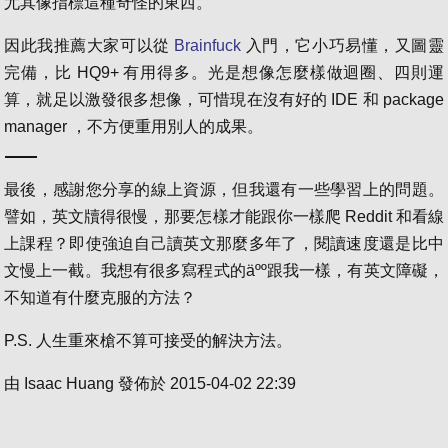
尤其像指標這種奇怪的東西。
因此我推薦大家可以從
Brainfuck
入門，它小巧易懂，又圖靈
完備，比 HQ9+ 有用得多。光是想像怎麼樣做迴圈、四則運
算，就足以激發很多想像，可惜現在沒有好的 IDE 和 package
manager ，不方便重用別人的成果。
最後，感謝您分享的線上資源，但我還有一些學習上的問題。
譬如，英文牘得很慢，那要怎樣才能跟你一樣爬 Reddit 和看線
上課程？即使強迫自己讀英文那麼多年了，閱讀速度還是比中
文慢上一截。我想有很多寫程式的äºº跟我一樣，有英文障礙，
不知道有什麼克服的方法？
P.S. 人生重來槍不算可接受的解決方法。
由
Isaac Huang
發佈於
2015-04-02 22:39