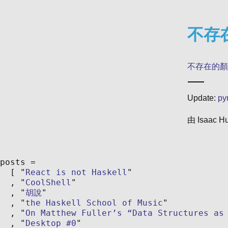
不存
不存在的顏
Update:
py
由
Isaac H
posts
React is not Haskell
CoolShell
胡說
the Haskell School of Music
On Matthew Fuller’s “Data Structures as
Desktop #0