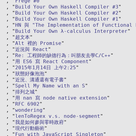
Frege #0
Build Your Own Haskell Compiler #3
Build Your Own Haskell Compiler #2
Build Your Own Haskell Compiler #1
HN 與 "The Implementation of Functional 
Build Your Own λ-calculus Interpreter
超文本
Alt 裡的 Promise
近況與 React
Re: 工程師的缺德行為：叫朋友去學C/C++
用 ES6 寫 React Component
2015年1月14日 上午2:25
狀態好像泡泡
近況、溝通還有電子書
Spell My Name with an S
排列之城
用 nan 寫 node native extension
RFC 6902
wondering
lenToRegex v.s. node-segment
我是如何參與零時政府
現代行動藝術
Fun with JavaScript Singleton