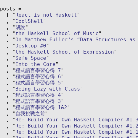
posts
React is not Haskell
CoolShell
胡說
the Haskell School of Music
On Matthew Fuller’s “Data Structures as
Desktop #0
the Haskell School of Expression
Safe Space
Into the Core
程式語言學習心得 7
程式語言學習心得 6
程式語言學習心得 5
Being Lazy with Class
程式語言學習心得 4
程式語言學習心得 3
程式語言學習心得 1&2
自我挑戰之前
Re: Build Your Own Haskell Compiler #1.
Re: Build Your Own Haskell Compiler #1.
Re: Build Your Own Haskell Compiler #1.