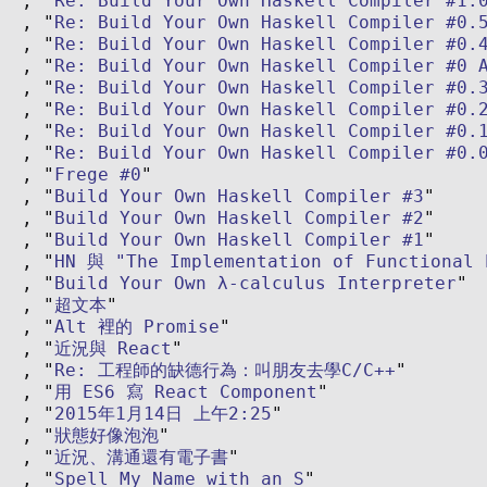
Re: Build Your Own Haskell Compiler #1.
Re: Build Your Own Haskell Compiler #0.
Re: Build Your Own Haskell Compiler #0.
Re: Build Your Own Haskell Compiler #0 
Re: Build Your Own Haskell Compiler #0.
Re: Build Your Own Haskell Compiler #0.
Re: Build Your Own Haskell Compiler #0.
Re: Build Your Own Haskell Compiler #0.
Frege #0
Build Your Own Haskell Compiler #3
Build Your Own Haskell Compiler #2
Build Your Own Haskell Compiler #1
HN 與 "The Implementation of Functional 
Build Your Own λ-calculus Interpreter
超文本
Alt 裡的 Promise
近況與 React
Re: 工程師的缺德行為：叫朋友去學C/C++
用 ES6 寫 React Component
2015年1月14日 上午2:25
狀態好像泡泡
近況、溝通還有電子書
Spell My Name with an S